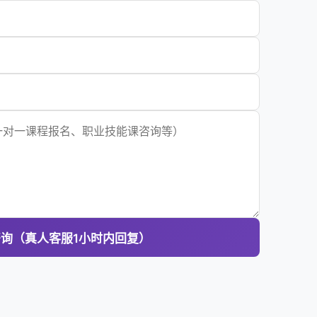
询（真人客服1小时内回复）