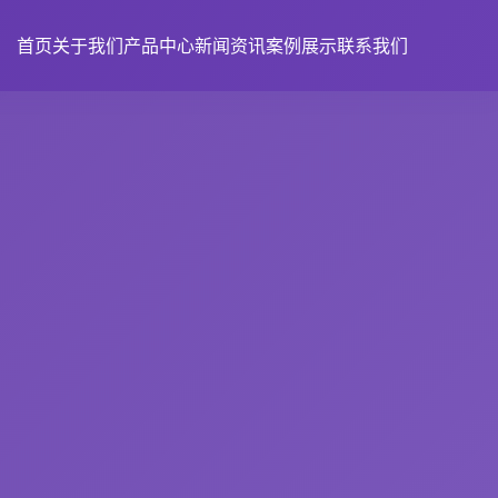
首页
关于我们
产品中心
新闻资讯
案例展示
联系我们