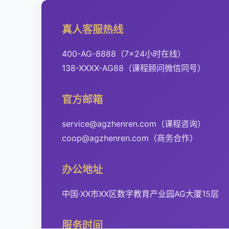
真人客服热线
400-AG-8888（7×24小时在线）
138-XXXX-AG88（课程顾问微信同号）
官方邮箱
service@agzhenren.com（课程咨询）
coop@agzhenren.com（商务合作）
办公地址
中国·XX市XX区数字教育产业园AG大厦15层
服务时间